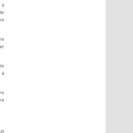
 à
de
re
re
er
ée
 à
tre
ire
un