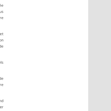
ée
us
re
et
ion
de
ls
de
re
nd
ver