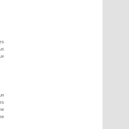
es
us
ux
un
res
ne
pe