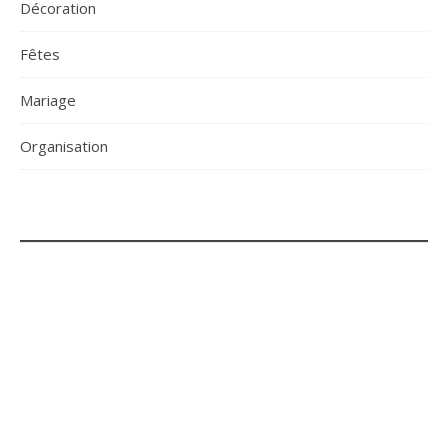
Décoration
Fêtes
Mariage
Organisation