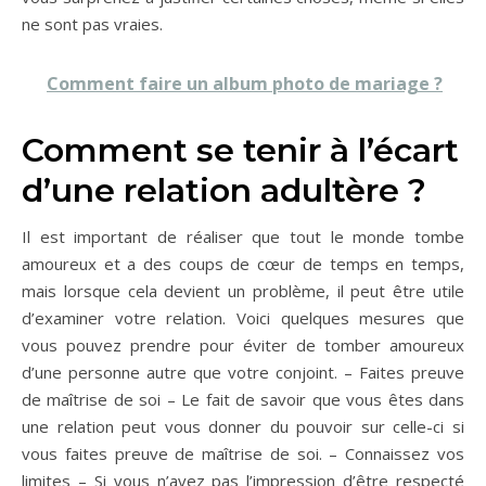
ne sont pas vraies.
Comment faire un album photo de mariage ?
Comment se tenir à l’écart
d’une relation adultère ?
Il est important de réaliser que tout le monde tombe
amoureux et a des coups de cœur de temps en temps,
mais lorsque cela devient un problème, il peut être utile
d’examiner votre relation. Voici quelques mesures que
vous pouvez prendre pour éviter de tomber amoureux
d’une personne autre que votre conjoint. – Faites preuve
de maîtrise de soi – Le fait de savoir que vous êtes dans
une relation peut vous donner du pouvoir sur celle-ci si
vous faites preuve de maîtrise de soi. – Connaissez vos
limites – Si vous n’avez pas l’impression d’être respecté