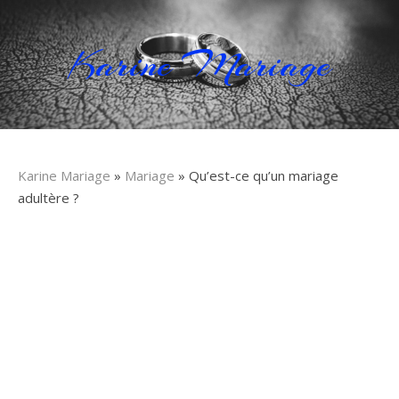
Karine Mariage
Karine Mariage
»
Mariage
» Qu’est-ce qu’un mariage
adultère ?