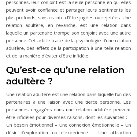
personnes, leur conjoint est la seule personne en qui elles
peuvent avoir confiance et partager leurs sentiments les
plus profonds, sans crainte d’être jugées ou rejetées. Une
relation adultère, en revanche, est une relation dans
laquelle un partenaire trompe son conjoint avec une autre
personne. Cet article traite de la psychologie d’une relation
adultère, des effets de la participation à une telle relation
et de la manière d’éviter d’être infidèle.
Qu’est-ce qu’une relation
adultère ?
Une relation adultère est une relation dans laquelle l’un des
partenaires a une liaison avec une tierce personne. Les
personnes engagées dans une relation adultère peuvent
être infidèles pour diverses raisons, dont les suivantes : –
Un besoin émotionnel – Une connexion émotionnelle – Un
désir d’exploration ou d’expérience – Une attraction