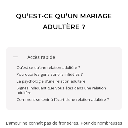
QU’EST-CE QU’UN MARIAGE
ADULTÈRE ?
Accès rapide
Qu’est-ce qu’une relation adultère ?
Pourquoi les gens sont-ils infidèles ?
La psychologie d’une relation adultère
Signes indiquant que vous êtes dans une relation
adultère
Comment se tenir à l’écart d’une relation adultère ?